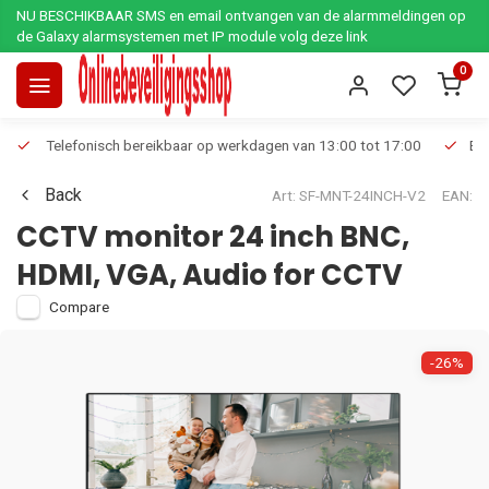
NU BESCHIKBAAR SMS en email ontvangen van de alarmmeldingen op
de Galaxy alarmsystemen met IP module volg deze link
0
Telefonisch bereikbaar op werkdagen van 13:00 tot 17:00
Ee
Back
Art: SF-MNT-24INCH-V2
EAN:
CCTV monitor 24 inch BNC,
HDMI, VGA, Audio for CCTV
Compare
-26%