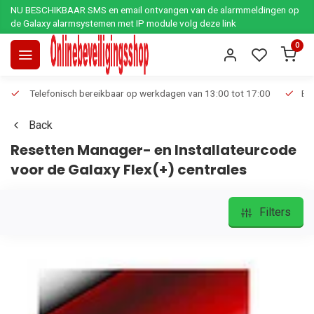
NU BESCHIKBAAR SMS en email ontvangen van de alarmmeldingen op
de Galaxy alarmsystemen met IP module volg deze link
0
Telefonisch bereikbaar op werkdagen van 13:00 tot 17:00
Ee
Back
Resetten Manager- en Installateurcode
voor de Galaxy Flex(+) centrales
Filters