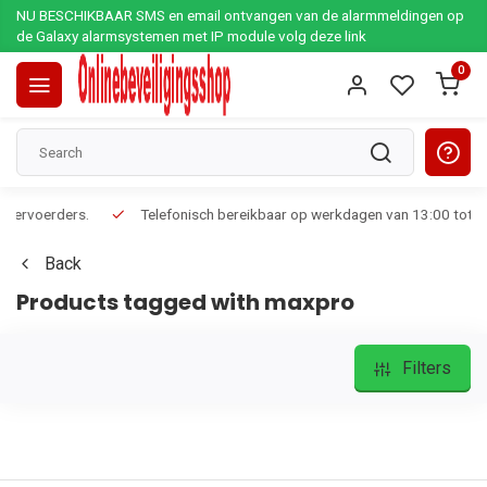
NU BESCHIKBAAR SMS en email ontvangen van de alarmmeldingen op
de Galaxy alarmsystemen met IP module volg deze link
0
Telefonisch bereikbaar op werkdagen van 13:00 tot 17:00
Ee
Back
Products tagged with maxpro
Filters