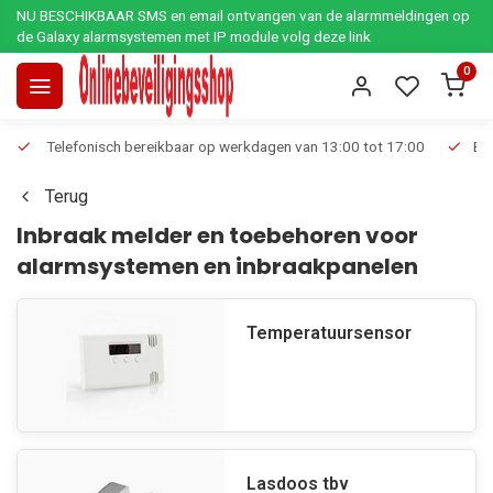
NU BESCHIKBAAR SMS en email ontvangen van de alarmmeldingen op
de Galaxy alarmsystemen met IP module volg deze link
0
Telefonisch bereikbaar op werkdagen van 13:00 tot 17:00
Ee
Terug
Inbraak melder en toebehoren voor
alarmsystemen en inbraakpanelen
Temperatuursensor
Lasdoos tbv