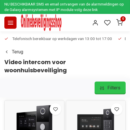
NU BESCHIKBAAR SMS en email ontvangen van de alarmmeldingen op
de Galaxy alarmsystemen met IP module volg deze link
0
Telefonisch bereikbaar op werkdagen van 13:00 tot 17:00
Ee
Terug
Video intercom voor
woonhuisbeveiliging
Filters