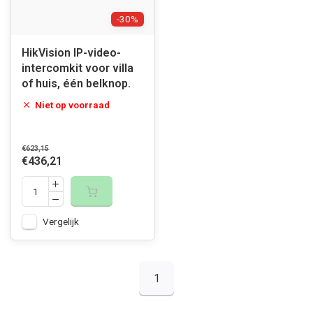
-30%
HikVision IP-video-
intercomkit voor villa
of huis, één belknop.
Niet op voorraad
€623,15
€436,21
Vergelijk
1