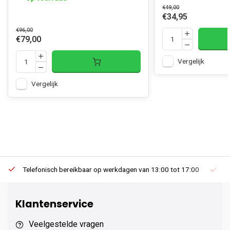
€49,00
€34,95
€96,00
€79,00
Vergelijk
Vergelijk
Telefonisch bereikbaar op werkdagen van 13:00 tot 17:00
Ee
Klantenservice
Veelgestelde vragen