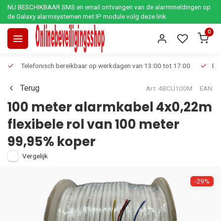
NU BESCHIKBAAR SMS en email ontvangen van de alarmmeldingen op
de Galaxy alarmsystemen met IP module volg deze link
0
Telefonisch bereikbaar op werkdagen van 13:00 tot 17:00
Ee
Terug
Art: 4BCU100M
EAN:
100 meter alarmkabel 4x0,22m
flexibele rol van 100 meter
99,95% koper
Vergelijk
-29%