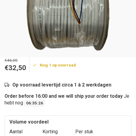
€46,00
Nog 1 op voorraad
€32,50
Op voorraad levertijd circa 1 à 2 werkdagen
Order before 16:00 and we will ship your order today
Je
hebt nog
06
:
35
:
26
Volume voordeel
Aantal
Korting
Per stuk