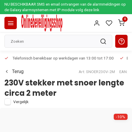
NU BESCHIKBAAR SMS en email ontvangen van de alarmmeldingen op
de Galaxy alarmsystemen met IP module volg deze link
0
Telefonisch bereikbaar op werkdagen van 13:00 tot 17:00
Ee
Terug
Art: SNOER230V-2M
EAN:
230V stekker met snoer lengte
circa 2 meter
Vergelijk
-10%