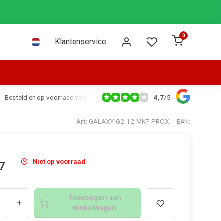
0
Klantenservice
4,7
/
5
Besteld en op voorraad voor 16:00 dezelfde dag verzonden via PostNL leve
Art: GALAXY-G2-12-MK7-PROX
EAN:
Niet op voorraad
7
Toevoegen aan
+
winkelwagen