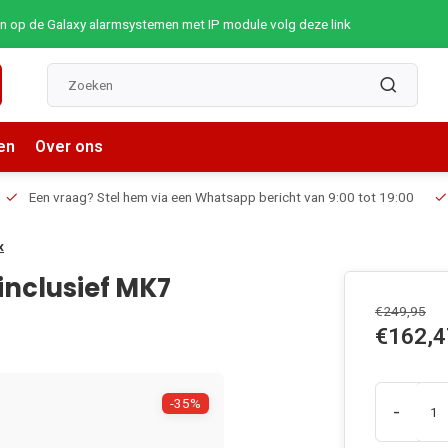
op de Galaxy alarmsystemen met IP module volg deze link
en
Over ons
Een vraag? Stel hem via een Whatsapp bericht van 9:00 tot 19:00
x
nclusief MK7
€249,95
€162,4
-35%
-