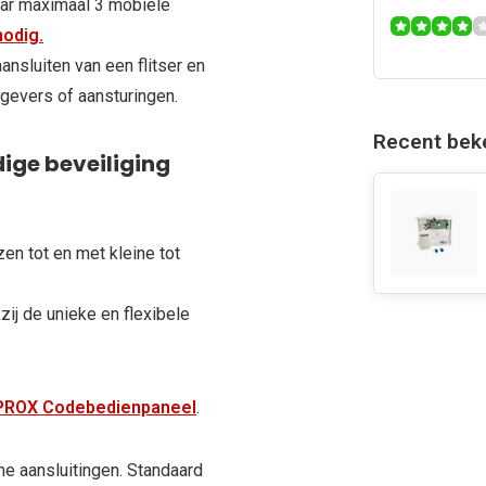
aar maximaal 3 mobiele
odig.
nsluiten van een flitser en
gevers of aansturingen.
Recent bek
ge beveiliging
en tot en met kleine tot
ij de unieke en flexibele
PROX Codebedienpaneel
.
e aansluitingen. Standaard