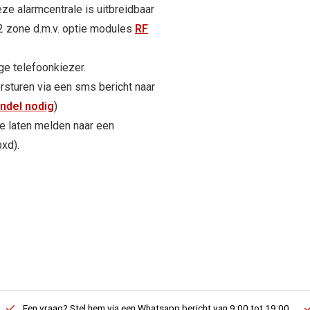
eze alarmcentrale is uitbreidbaar
2 zone d.m.v. optie modules
RF
ge telefoonkiezer.
rsturen via een sms bericht naar
ndel nodig
)
e laten melden naar een
xd).
Een vraag? Stel hem via een Whatsapp bericht van 9:00 tot 19:00