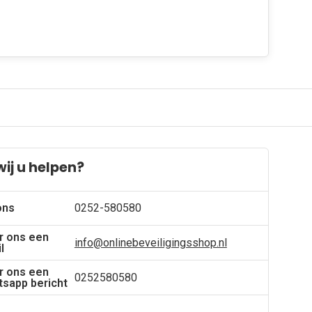
ij u helpen?
ons
0252-580580
r ons een
info@onlinebeveiligingsshop.nl
l
r ons een
0252580580
sapp bericht