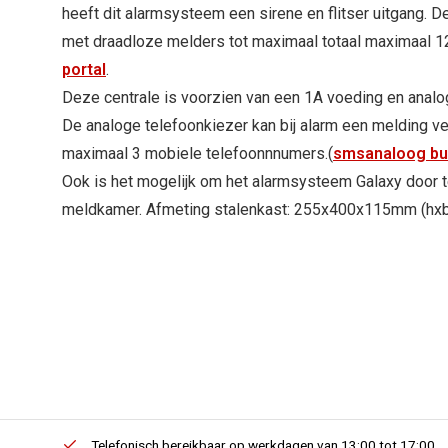
heeft dit alarmsysteem een sirene en flitser uitgang. D
met draadloze melders tot maximaal totaal maximaal 1
portal
.
Deze centrale is voorzien van een 1A voeding en analo
De analoge telefoonkiezer kan bij alarm een melding ve
maximaal 3 mobiele telefoonnnumers.(
smsanaloog bu
Ook is het mogelijk om het alarmsysteem Galaxy door t
meldkamer. Afmeting stalenkast: 255x400x115mm (hxb
erders.
Telefonisch bereikbaar op werkdagen van 13:00 tot 17:00