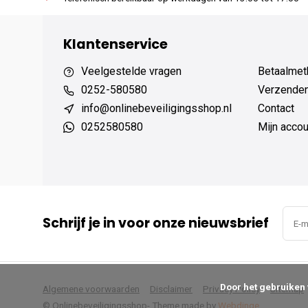
Klantenservice
Veelgestelde vragen
Betaalmet
0252-580580
Verzenden
info@onlinebeveiligingsshop.nl
Contact
0252580580
Mijn accou
Schrijf je in voor onze nieuwsbrief
      Door het gebruiken van onze website, ga je akkoord met het gebruik van cookies om onze website te verbeteren.

Algemene voorwaarden
Disclaimer
Privacy Policy
Sitemap
© Onlinebeveiligingsshop
- Theme made by
Webdinge