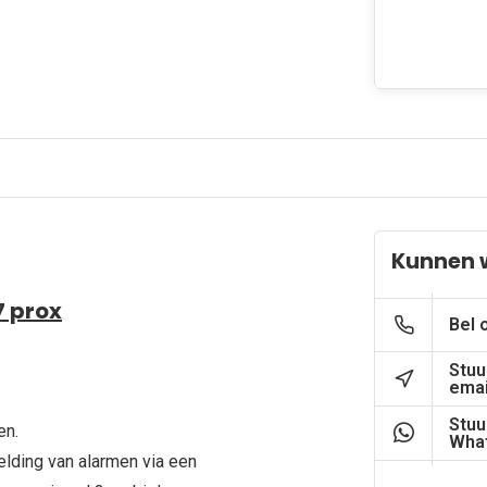
Kunnen w
 prox
Bel 
Stuu
emai
Stuu
en.
What
elding van alarmen via een