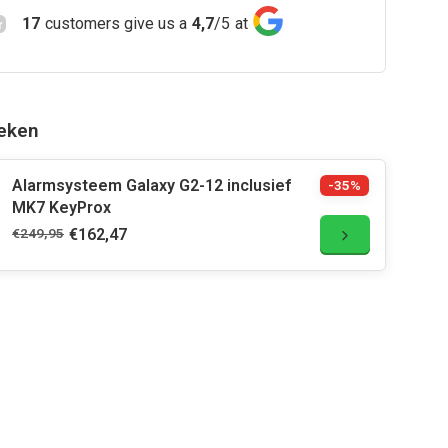
17
customers give us a
4,7
/
5
at
eken
Alarmsysteem Galaxy G2-12 inclusief
-35%
MK7 KeyProx
€249,95
€162,47