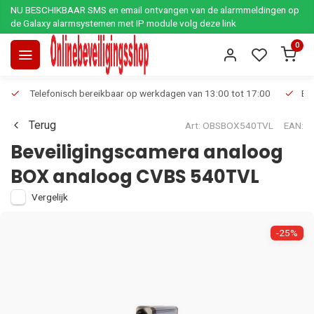
NU BESCHIKBAAR SMS en email ontvangen van de alarmmeldingen op
de Galaxy alarmsystemen met IP module volg deze link
0
Telefonisch bereikbaar op werkdagen van 13:00 tot 17:00
Ee
Terug
Art: OBSBOX540TVL
EAN:
Beveiligingscamera analoog
BOX analoog CVBS 540TVL
Vergelijk
-25%