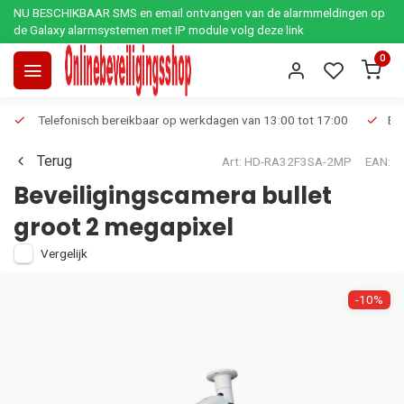
NU BESCHIKBAAR SMS en email ontvangen van de alarmmeldingen op
de Galaxy alarmsystemen met IP module volg deze link
0
Telefonisch bereikbaar op werkdagen van 13:00 tot 17:00
Ee
Terug
Art: HD-RA32F3SA-2MP
EAN:
Beveiligingscamera bullet
groot 2 megapixel
Vergelijk
-10%