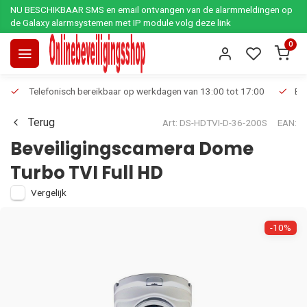
NU BESCHIKBAAR SMS en email ontvangen van de alarmmeldingen op
de Galaxy alarmsystemen met IP module volg deze link
0
Telefonisch bereikbaar op werkdagen van 13:00 tot 17:00
Ee
Terug
Art: DS-HDTVI-D-36-200S
EAN:
Beveiligingscamera Dome
Turbo TVI Full HD
Vergelijk
-10%