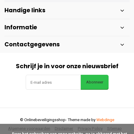
Handige links
Informatie
Contactgegevens
Schrijf je in voor onze nieuwsbrief
Abonneer
© Onlinebeveiligingsshop
- Theme made by
Webdinge
Algemene voorwaarden
Disclaimer
Privacy Policy
Sitemap
      Door het gebruiken van onze website, ga je akkoord met het 