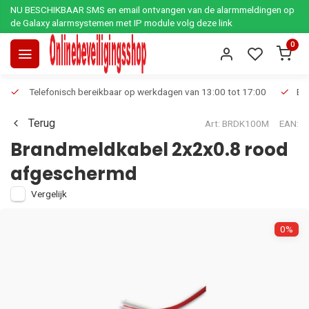
NU BESCHIKBAAR SMS en email ontvangen van de alarmmeldingen op
de Galaxy alarmsystemen met IP module volg deze link
0
Telefonisch bereikbaar op werkdagen van 13:00 tot 17:00
Ee
Terug
Art: BRDK100M
EAN:
Brandmeldkabel 2x2x0.8 rood
afgeschermd
Vergelijk
0%