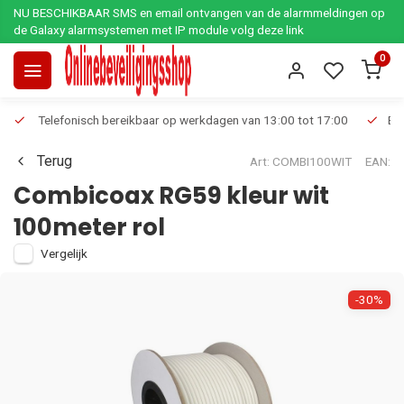
NU BESCHIKBAAR SMS en email ontvangen van de alarmmeldingen op
de Galaxy alarmsystemen met IP module volg deze link
0
Telefonisch bereikbaar op werkdagen van 13:00 tot 17:00
Ee
Terug
Art: COMBI100WIT
EAN:
Combicoax RG59 kleur wit
100meter rol
Vergelijk
-30%