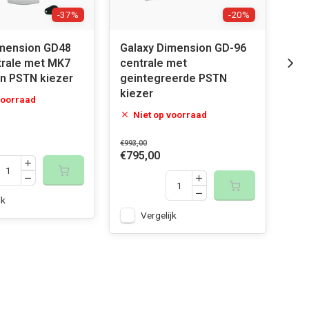
-37%
-20%
imension GD48
Galaxy Dimension GD-96
Gal
trale met MK7
centrale met
ala
n PSTN kiezer
geintegreerde PSTN
en 
kiezer
voorraad
Niet op voorraad
€1.1
€89
€993,00
€795,00
jk
Vergelijk