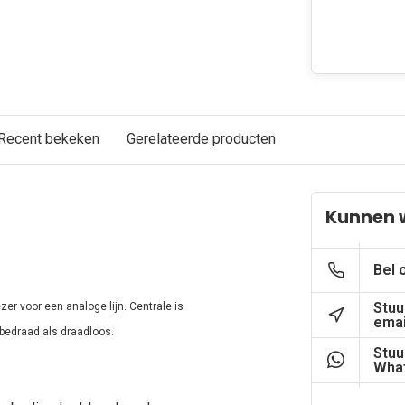
Recent bekeken
Gerelateerde producten
Kunnen w
Bel 
Stuu
er voor een analoge lijn. Centrale is
emai
bedraad als draadloos.
Stuu
What