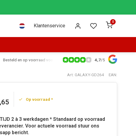
0
Klantenservice
4,7
/
5
Besteld en op voorraad voor 16:00 dezelfde dag verzonden via PostNL leve
Art: GALAXY-GD264
EAN:
Op voorraad *
,65
TIJD 2 à 3 werkdagen * Standaard op voorraad
leverancier. Voor actuele voorraad stuur ons
app bericht.