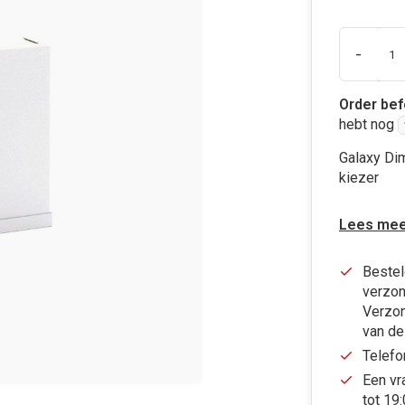
-
Order bef
hebt nog
Galaxy Di
kiezer
Lees mee
Bestel
verzon
Verzon
van de
Telefo
Een vr
tot 19