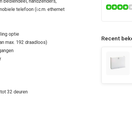
n bediendeel, handzenders,
obiele telefoon (i.c.m. ethernet
ling optie
Recent bek
an max. 192 draadloos)
tgangen
r
tot 32 deuren