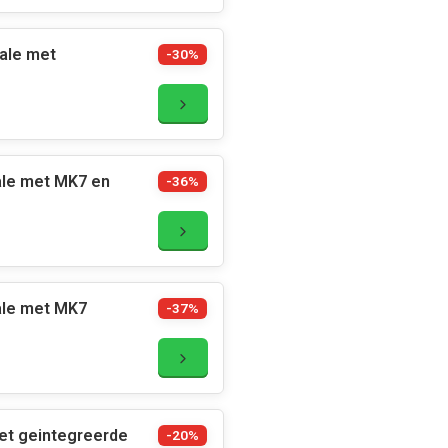
ale met
-30%
ale met MK7 en
-36%
ale met MK7
-37%
et geintegreerde
-20%