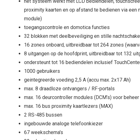
het systeem werkt met LCD bediendelen, touchscree
proximity kaarten en op afstand te bedienen via een m
module)
toegangscontrole en domotica functies
32 blokken met deelbeveiliging en stille nachtschake
16 zones onboard, uitbreidbaar tot 264 zones (waarv
8 uitgangen op de hoofdprint, uitbreidbaar tot 132 ui
ondersteunt tot 16 bediendelen inclusief TouchCente
1000 gebruikers
geintegreerde voeding 2,5 A (accu max. 2x17 Ah)
max. 8 draadloze ontvangers / RF-portals
max. 16 deurcontroller modules (DCM’s) voor beheer 
max. 16 bus proximity kaartlezers (MAX)
2 RS-485 bussen
ingebouwde analoge telefoonkiezer
67 weekschema's