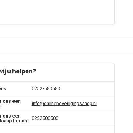
ij u helpen?
ons
0252-580580
r ons een
info@onlinebeveiligingsshop.nl
l
r ons een
0252580580
sapp bericht