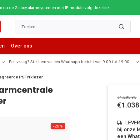
op de Galaxy alarmsystemen met IP module volg deze link
en
Over ons
Een vraag? Stel hem via een Whatsapp bericht van 9:00 tot 19:00
tegreerde PSTNkiezer
larmcentrale
€1.295,35
er
€1.038
LEVER
-20%
bij onze 
een Whats