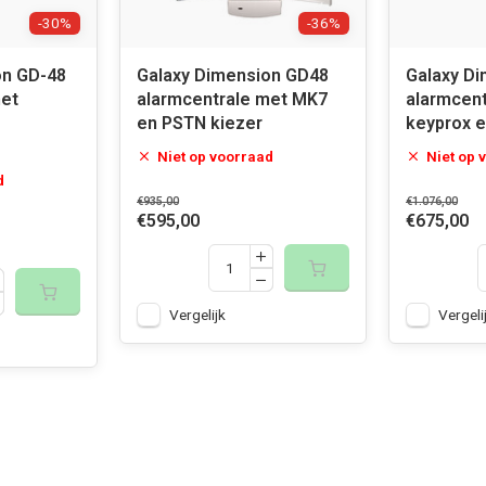
-30%
-36%
on GD-48
Galaxy Dimension GD48
Galaxy D
met
alarmcentrale met MK7
alarmcen
en PSTN kiezer
keyprox e
Niet op voorraad
Niet op 
d
€935,00
€1.076,00
€595,00
€675,00
Vergelijk
Vergeli