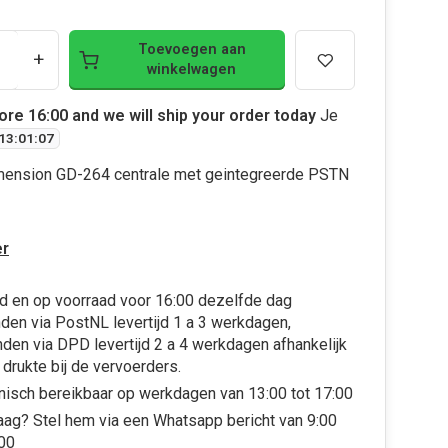
Toevoegen aan
+
winkelwagen
ore 16:00 and we will ship your order today
Je
13
:
01
:
06
mension GD-264 centrale met geintegreerde PSTN
r
d en op voorraad voor 16:00 dezelfde dag
den via PostNL levertijd 1 a 3 werkdagen,
den via DPD levertijd 2 a 4 werkdagen afhankelijk
 drukte bij de vervoerders.
nisch bereikbaar op werkdagen van 13:00 tot 17:00
aag? Stel hem via een Whatsapp bericht van 9:00
:00