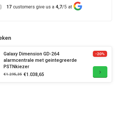
17
customers give us a
4,7
/
5
at
eken
Galaxy Dimension GD-264
-20%
alarmcentrale met geintegreerde
PSTNkiezer
€1.295,35
€1.038,65