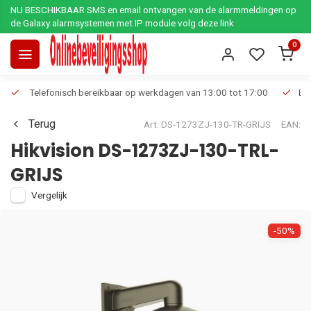
NU BESCHIKBAAR SMS en email ontvangen van de alarmmeldingen op
de Galaxy alarmsystemen met IP module volg deze link
0
Telefonisch bereikbaar op werkdagen van 13:00 tot 17:00
Ee
Terug
Art: DS-1273ZJ-130-TR-GRIJS
EAN:
Hikvision DS-1273ZJ-130-TRL-
GRIJS
Vergelijk
-50%