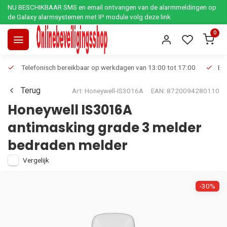
NU BESCHIKBAAR SMS en email ontvangen van de alarmmeldingen op
de Galaxy alarmsystemen met IP module volg deze link
0
Telefonisch bereikbaar op werkdagen van 13:00 tot 17:00
Ee
Terug
Art: Honeywell-IS3016A
EAN: 8720094280110
Honeywell IS3016A
antimasking grade 3 melder
bedraden melder
Vergelijk
-30%