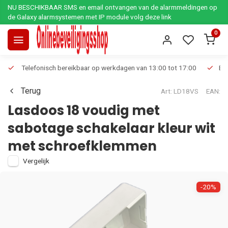
NU BESCHIKBAAR SMS en email ontvangen van de alarmmeldingen op
de Galaxy alarmsystemen met IP module volg deze link
0
Telefonisch bereikbaar op werkdagen van 13:00 tot 17:00
Ee
Terug
Art: LD18VS
EAN:
Lasdoos 18 voudig met
sabotage schakelaar kleur wit
met schroefklemmen
Vergelijk
-20%