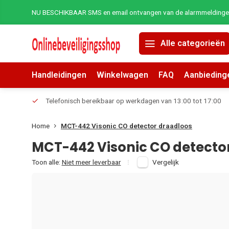
NU BESCHIKBAAR SMS en email ontvangen van de alarmmeldingen 
Alle categorieën
Handleidingen
Winkelwagen
FAQ
Aanbieding
erders.
Telefonisch bereikbaar op werkdagen van 13:00 tot 17:00
Home
MCT-442 Visonic CO detector draadloos
MCT-442 Visonic CO detecto
Toon alle:
Niet meer leverbaar
Vergelijk