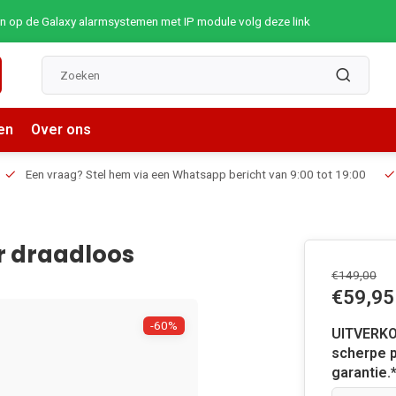
op de Galaxy alarmsystemen met IP module volg deze link
en
Over ons
Een vraag? Stel hem via een Whatsapp bericht van 9:00 tot 19:00
r draadloos
€149,00
€59,95
-60%
UITVERKO
scherpe p
garantie.