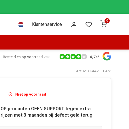
0
Klantenservice
4,7
/
5
Besteld en op voorraad voor 16:00 dezelfde dag verzonden via PostNL leve
Art: MCT-442
EAN:
Niet op voorraad
OP producten GEEN SUPPORT tegen extra
rijzen met 3 maanden bij defect geld terug
*