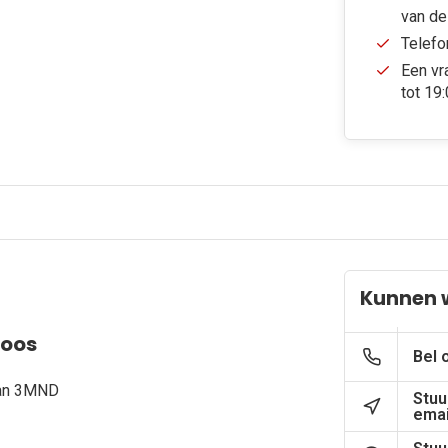
van de
Telefo
Een vr
tot 19
Kunnen w
loos
Bel 
van 3MND
Stuu
emai