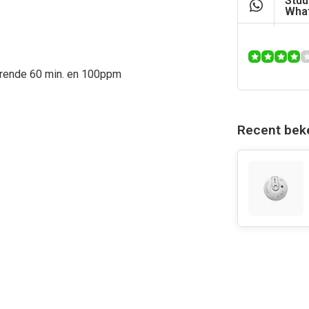
Stuu
What
urende 60 min. en 100ppm
Recent bek