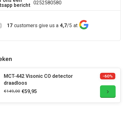
r ons een
0252580580
sapp bericht
17
customers give us a
4,7
/
5
at
eken
MCT-442 Visonic CO detector
-60%
draadloos
€149,00
€59,95