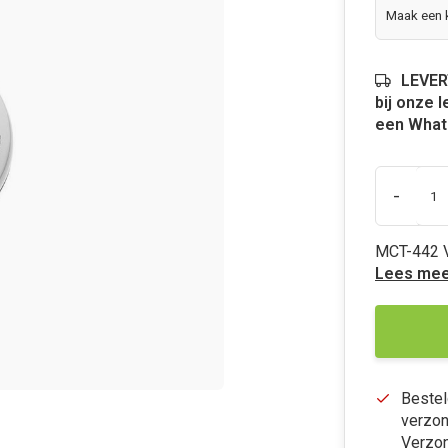
LEVER
bij onze 
een Whats
-
MCT-442 V
Lees mee
Bestel
verzon
Verzon