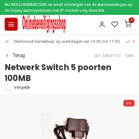
NU BESCHIKBAAR SMS en email ontvangen van de alarmmeldingen op
de Galaxy alarmsystemen met IP module volg deze link
0
Telefonisch bereikbaar op werkdagen van 13:00 tot 17:00
Ee
Terug
Art: SWDFT01
EAN:
Netwerk Switch 5 poorten
100MB
Vergelijk
0%