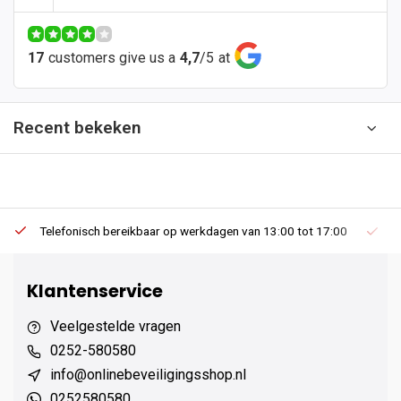
17
customers give us a
4,7
/
5
at
Recent bekeken
Telefonisch bereikbaar op werkdagen van 13:00 tot 17:00
Ee
Klantenservice
Veelgestelde vragen
0252-580580
info@onlinebeveiligingsshop.nl
0252580580