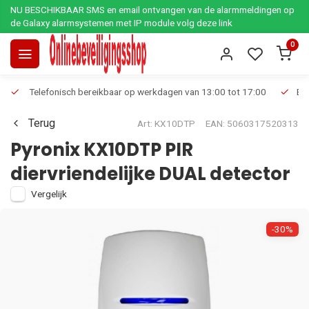
NU BESCHIKBAAR SMS en email ontvangen van de alarmmeldingen op
de Galaxy alarmsystemen met IP module volg deze link
0
Telefonisch bereikbaar op werkdagen van 13:00 tot 17:00
Ee
Terug
Art: KX10DTP
EAN: 5060317520313
Pyronix KX10DTP PIR
diervriendelijke DUAL detector
Vergelijk
-30%