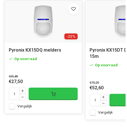
-23%
Pyronix KX15DQ melders
Pyronix KX15DT D
15m
Op voorraad
Op voorraad
€35,85
€27,50
€70,20
€52,60
Vergelijk
Vergelijk