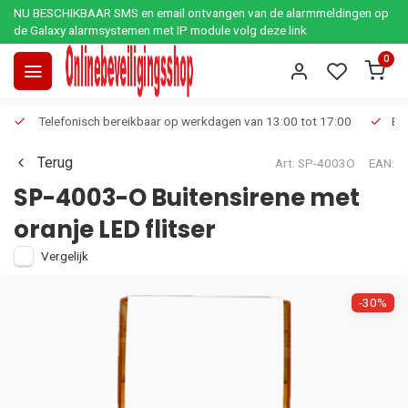
NU BESCHIKBAAR SMS en email ontvangen van de alarmmeldingen op
de Galaxy alarmsystemen met IP module volg deze link
0
Telefonisch bereikbaar op werkdagen van 13:00 tot 17:00
Ee
Terug
Art: SP-4003O
EAN:
SP-4003-O Buitensirene met
oranje LED flitser
Vergelijk
-30%