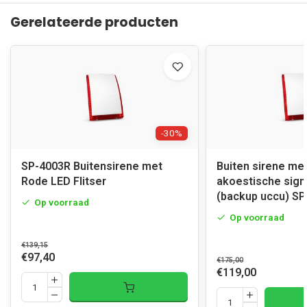
Gerelateerde producten
-30%
SP-4003R Buitensirene met
Buiten sirene me
Rode LED Flitser
akoestische sign
(backup uccu) SP
Op voorraad
Op voorraad
€139,15
€97,40
€175,00
€119,00