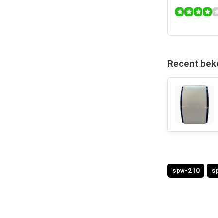
Recent bek
spw-210
s