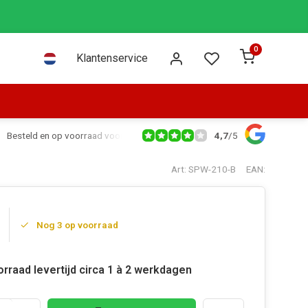
0
Klantenservice
4,7
/
5
Besteld en op voorraad voor 16:00 dezelfde dag verzonden via PostNL leve
Art: SPW-210-B
EAN:
Nog 3 op voorraad
rraad levertijd circa 1 à 2 werkdagen