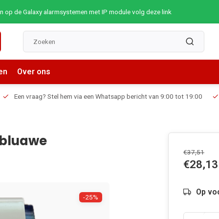
op de Galaxy alarmsystemen met IP module volg deze link
en
Over ons
Een vraag? Stel hem via een Whatsapp bericht van 9:00 tot 19:00
 bluawe
€37,51
€28,13
Op voo
-25%