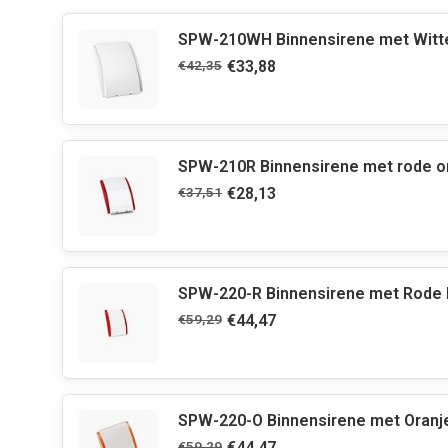
SPW-210WH Binnensirene met Witte
€42,35
€33,88
SPW-210R Binnensirene met rode om
€37,51
€28,13
SPW-220-R Binnensirene met Rode L
€59,29
€44,47
SPW-220-O Binnensirene met Oranje 
€59,29
€44,47