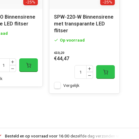
-25%
-25%
O Binnensirene
SPW-220-W Binnensirene
e LED flitser
met transparante LED
flitser
raad
Op voorraad
€59,29
€44,47
jk
Vergelijk
Besteld en op voorraad voor 16:00 dezelfde dag verzonden via PostNL lev