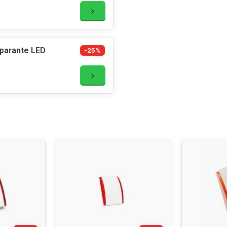
parante LED
-25%