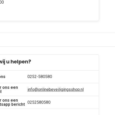
:00
ij u helpen?
ons
0252-580580
r ons een
info@onlinebeveiligingsshop.nl
l
r ons een
0252580580
sapp bericht