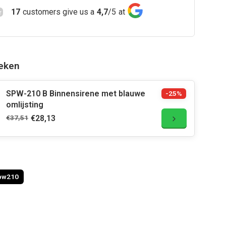
17
customers give us a
4,7
/
5
at
eken
SPW-210 B Binnensirene met blauwe
-25%
omlijsting
€37,51
€28,13
pw210