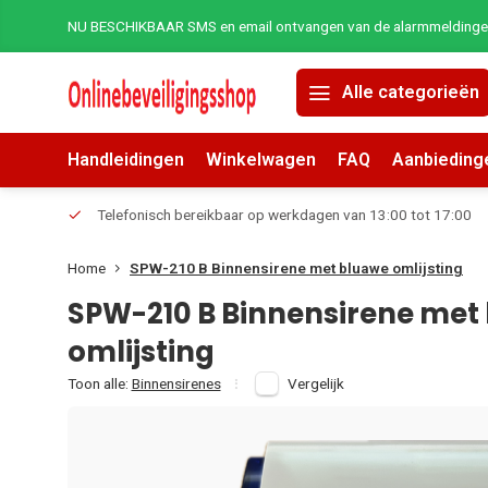
NU BESCHIKBAAR SMS en email ontvangen van de alarmmeldingen 
Alle categorieën
Handleidingen
Winkelwagen
FAQ
Aanbieding
erders.
Telefonisch bereikbaar op werkdagen van 13:00 tot 17:00
Home
SPW-210 B Binnensirene met bluawe omlijsting
SPW-210 B Binnensirene met
omlijsting
Toon alle:
Binnensirenes
Vergelijk