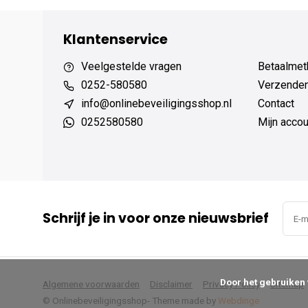
Klantenservice
Veelgestelde vragen
Betaalmet
0252-580580
Verzenden
info@onlinebeveiligingsshop.nl
Contact
0252580580
Mijn accou
Schrijf je in voor onze nieuwsbrief
      Door het gebruiken van onze website, ga je akkoord met het gebruik van cookies om onze website te verbeteren.

Algemene voorwaarden
Disclaimer
Privacy Policy
Sitemap
© Onlinebeveiligingsshop
- Theme made by
Webdinge