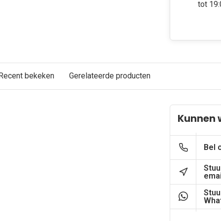
tot 19
Recent bekeken
Gerelateerde producten
Kunnen w
Bel 
Stuu
emai
Stuu
What