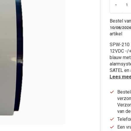
-
Bestel va
10/08/202
artikel
SPW-210 B
12VDC -/+
blauw met 
alarmsyste
SATEL en 
Lees mee
Bestel
verzon
Verzon
van de
Telefo
Een vr