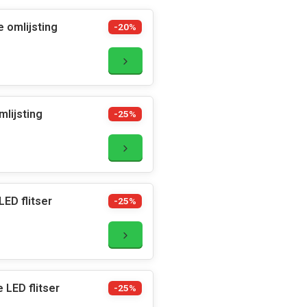
 omlijsting
-20%
lijsting
-25%
ED flitser
-25%
LED flitser
-25%