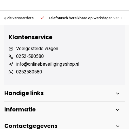
Telefonisch bereikbaar op werkdagen van 13:00 tot 17:00
Ee
Klantenservice
Veelgestelde vragen
0252-580580
info@onlinebeveiligingsshop.nl
0252580580
Handige links
Informatie
Contactgegevens