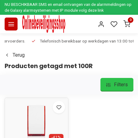
NU BESCHIKBAAR SMS en email ontvangen van de alarmmeldingen op
de Galaxy alarmsystemen met IP module volg deze link
0
Telefonisch bereikbaar op werkdagen van 13:00 tot 17:00
Ee
Terug
Producten getagd met 100R
Filters
-41%