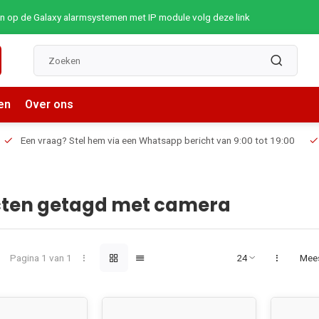
op de Galaxy alarmsystemen met IP module volg deze link
en
Over ons
Een vraag? Stel hem via een Whatsapp bericht van 9:00 tot 19:00
ten getagd met camera
Pagina 1 van 1
Mee