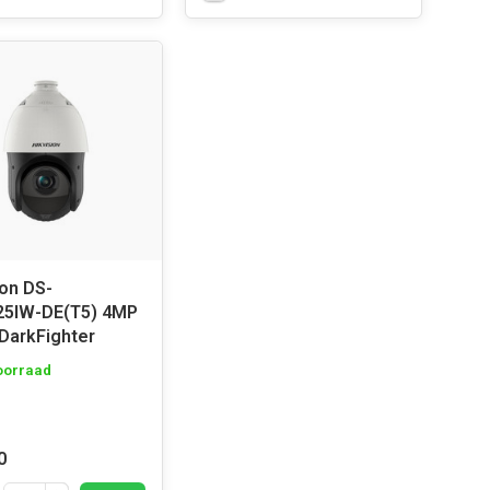
ion DS-
25IW-DE(T5) 4MP
D/N IR DarkFighter
oorraad
0