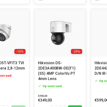
-10%
-29%
5T-VFIT3 TVI
Hikvision DS-
Hikvis
era 2,8-12mm
2DE3A400BW-DE(F1)
2DE44
(S5) 4MP ColorVu PT
voorraad
4mm Lens
Op v
Op voorraad
€490,00
€349,00
€599,0