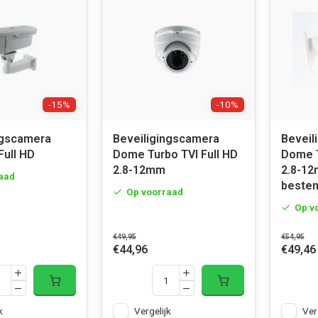
-15%
-10%
ngscamera
Beveiligingscamera
Beveil
Full HD
Dome Turbo TVI Full HD
Dome T
2.8-12mm
2.8-12
aad
besten
Op voorraad
Op v
€49,95
€54,95
€44,96
€49,46
k
Vergelijk
Ver