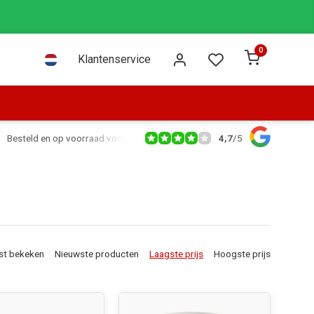
0
Klantenservice
4,7
/
5
Besteld en op voorraad voor 16:00 dezelfde dag verzonden via PostNL leve
st bekeken
Nieuwste producten
Laagste prijs
Hoogste prijs