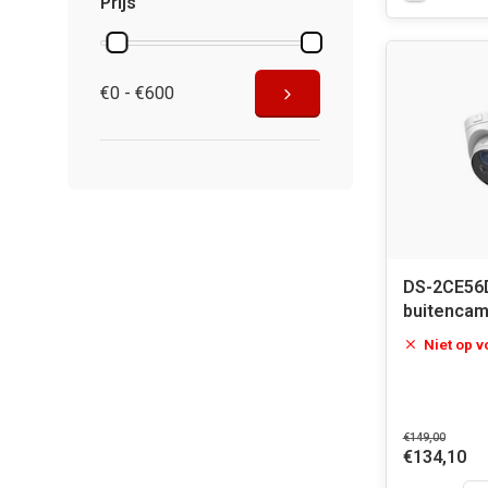
Prijs
€0 - €600
DS-2CE56D
buitencam
Niet op 
€149,00
€134,10