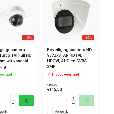
-10%
-30%
igingscamera
Beveiligingscamera HD-
urbo TVI Full HD
987Z-STAR HDTVI,
mm wit vandaal
HDCVI, AHD en CVBS
dig
2MP
oorraad
Niet op voorraad
€165,00
€115,50
gelijk
Vergelijk