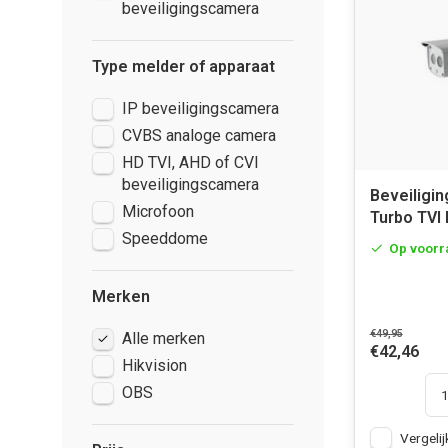
beveiligingscamera
Type melder of apparaat
IP beveiligingscamera
CVBS analoge camera
HD TVI, AHD of CVI
beveiligingscamera
Beveiligi
Microfoon
Turbo TVI 
Speeddome
Op voorr
Merken
€49,95
Alle merken
€42,46
Hikvision
OBS
Vergelij