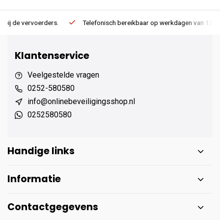
Telefonisch bereikbaar op werkdagen van 13:00 tot 17:00
Ee
Klantenservice
Veelgestelde vragen
0252-580580
info@onlinebeveiligingsshop.nl
0252580580
Handige links
Informatie
Contactgegevens