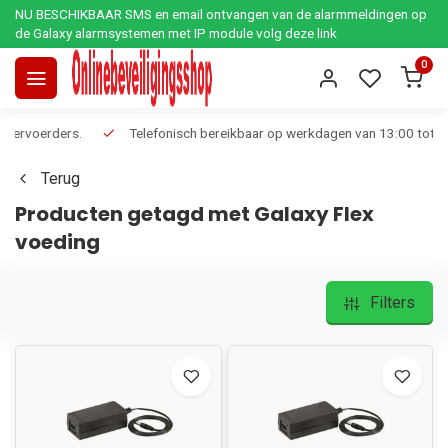
NU BESCHIKBAAR SMS en email ontvangen van de alarmmeldingen op
de Galaxy alarmsystemen met IP module volg deze link
0
Telefonisch bereikbaar op werkdagen van 13:00 tot 17:00
Ee
Terug
Producten getagd met Galaxy Flex
voeding
Filters