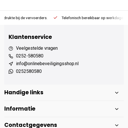
Telefonisch bereikbaar op werkdagen van 13:00 tot 17:00
E
Klantenservice
Veelgestelde vragen
0252-580580
info@onlinebeveiligingsshop.nl
0252580580
Handige links
Informatie
Contactgegevens