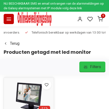
NU BESCHIKBAAR SMS en email ontvangen van de alarmmeldingen op
de Galaxy alarmsystemen met IP module volg deze link
0
Telefonisch bereikbaar op werkdagen van 13:00 tot 17:00
Ee
Terug
Producten getagd met led monitor
Filters
-31%