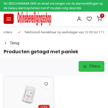
NU BESCHIKBAAR SMS en email ontvangen van de alarmmeldingen op
de Galaxy alarmsystemen met IP module volg deze link
0
Telefonisch bereikbaar op werkdagen van 13:00 tot 17:00
Ee
Terug
Producten getagd met paniek
Filters
-17%