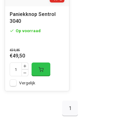
Paniekknop Sentrol
3040
Op voorraad
€59,85
€49,50
Vergelijk
1