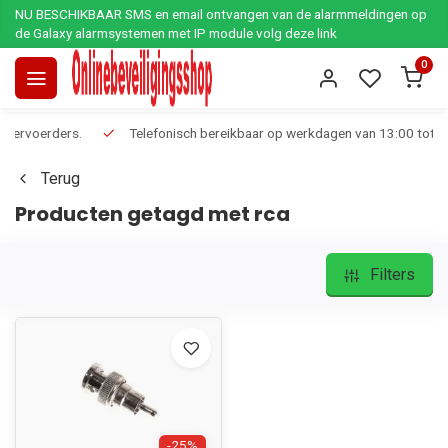
NU BESCHIKBAAR SMS en email ontvangen van de alarmmeldingen op
de Galaxy alarmsystemen met IP module volg deze link
0
Telefonisch bereikbaar op werkdagen van 13:00 tot 17:00
Ee
Terug
Producten getagd met rca
Filters
-25%