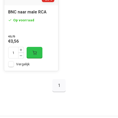
BNC naar male RCA
Op voorraad
€0,75
€0,56
Vergelijk
1