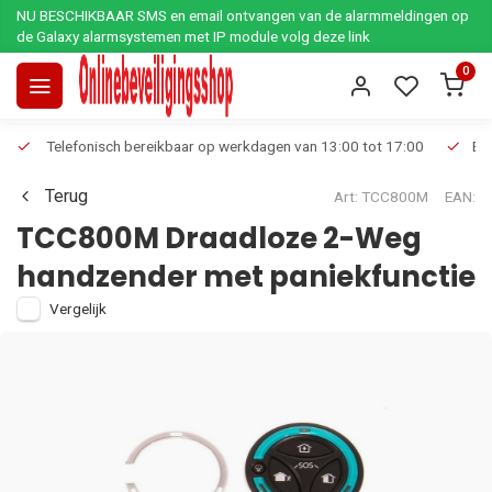
NU BESCHIKBAAR SMS en email ontvangen van de alarmmeldingen op
de Galaxy alarmsystemen met IP module volg deze link
0
Telefonisch bereikbaar op werkdagen van 13:00 tot 17:00
Ee
Terug
Art: TCC800M
EAN:
TCC800M Draadloze 2-Weg
handzender met paniekfunctie
Vergelijk