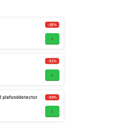
-25%
-32%
R plafonddetector
-30%