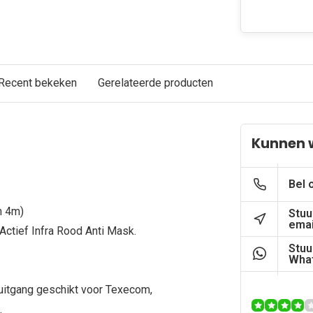
Recent bekeken
Gerelateerde producten
Kunnen w
Bel 
n 4m)
Stuu
emai
Actief Infra Rood Anti Mask.
Stuu
What
uitgang geschikt voor Texecom,
.