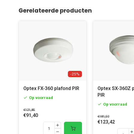
Gerelateerde producten
-25%
Optex FX-360 plafond PIR
Optex SX-360Z 
PIR
Op voorraad
Op voorraad
€121,85
€91,40
€181,50
€123,42