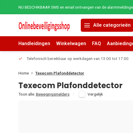
NU BESCHIKBAAR SMS en email ontvangen van de alarmmeldingen 
Alle categorieën
Handleidingen
Winkelwagen
FAQ
Aanbieding
erders.
Telefonisch bereikbaar op werkdagen van 13:00 tot 17:00
Home
Texecom Plafonddetector
Texecom Plafonddetector
Toon alle:
Bewegingsmelders
Vergelijk