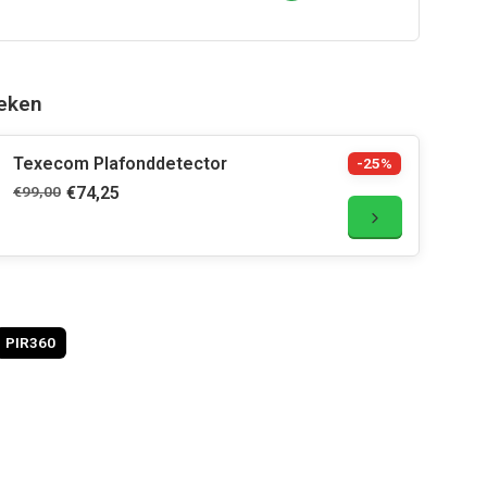
eken
Texecom Plafonddetector
-25%
€99,00
€74,25
PIR360