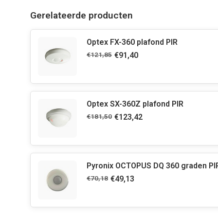
Gerelateerde producten
Optex FX-360 plafond PIR
€121,85
€91,40
Optex SX-360Z plafond PIR
€181,50
€123,42
Pyronix OCTOPUS DQ 360 graden PI
€70,18
€49,13