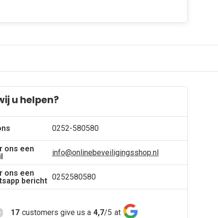
ij u helpen?
ons
0252-580580
r ons een
info@onlinebeveiligingsshop.nl
l
r ons een
0252580580
sapp bericht
17
customers give us a
4,7
/
5
at