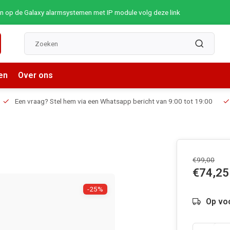
op de Galaxy alarmsystemen met IP module volg deze link
en
Over ons
Een vraag? Stel hem via een Whatsapp bericht van 9:00 tot 19:00
€99,00
€74,25
-25%
Op voo