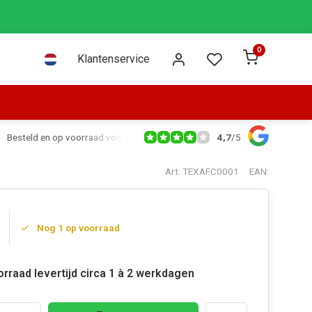
0
Klantenservice
4,7
/
5
Besteld en op voorraad voor 16:00 dezelfde dag verzonden via PostNL leve
Art: TEXAFC0001
EAN:
Nog 1 op voorraad
rraad levertijd circa 1 à 2 werkdagen