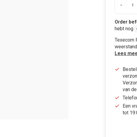
-
Order bef
hebt nog
Texecom P
weerstand
Lees mee
Bestel
verzon
Verzon
van de
Telefo
Een vr
tot 19