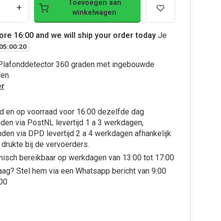
Toevoegen aan
+
winkelwagen
ore 16:00 and we will ship your order today
Je
05
:
00
:
20
lafonddetector 360 graden met ingebouwde
en.
r
d en op voorraad voor 16:00 dezelfde dag
den via PostNL levertijd 1 a 3 werkdagen,
den via DPD levertijd 2 a 4 werkdagen afhankelijk
 drukte bij de vervoerders.
nisch bereikbaar op werkdagen van 13:00 tot 17:00
aag? Stel hem via een Whatsapp bericht van 9:00
:00