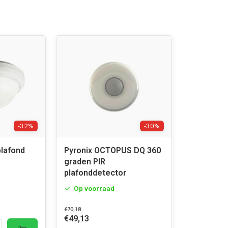
-32%
-30%
plafond
Pyronix OCTOPUS DQ 360
graden PIR
plafonddetector
Op voorraad
€70,18
€49,13