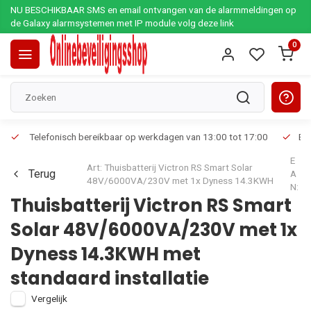
NU BESCHIKBAAR SMS en email ontvangen van de alarmmeldingen op
de Galaxy alarmsystemen met IP module volg deze link
0
Telefonisch bereikbaar op werkdagen van 13:00 tot 17:00
Ee
E
Art: Thuisbatterij Victron RS Smart Solar
Terug
A
48V/6000VA/230V met 1x Dyness 14.3KWH
N:
Thuisbatterij Victron RS Smart
Solar 48V/6000VA/230V met 1x
Dyness 14.3KWH met
standaard installatie
Vergelijk