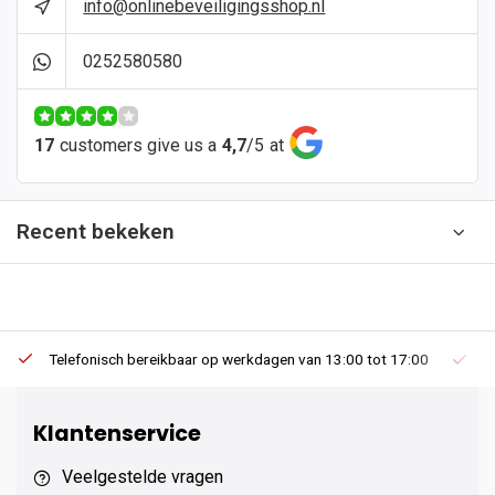
info@onlinebeveiligingsshop.nl
0252580580
17
customers give us a
4,7
/
5
at
Recent bekeken
Telefonisch bereikbaar op werkdagen van 13:00 tot 17:00
Ee
Klantenservice
Veelgestelde vragen