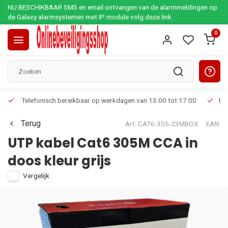
NU BESCHIKBAAR SMS en email ontvangen van de alarmmeldingen op
de Galaxy alarmsystemen met IP module volg deze link
0
Telefonisch bereikbaar op werkdagen van 13:00 tot 17:00
Ee
Terug
Art: CAT6-305-23MBOX
EAN:
UTP kabel Cat6 305M CCA in
doos kleur grijs
Vergelijk