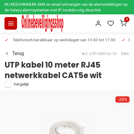
NU BESCHIKBAAR SMS en email ontvangen van de alarmmeldingen op
de Galaxy alarmsystemen met IP module volg deze link
0
Telefonisch bereikbaar op werkdagen van 13:00 tot 17:00
Ee
Terug
Art: UTP-00016/10
EAN:
UTP kabel 10 meter RJ45
netwerkkabel CAT5e wit
Vergelijk
-25%