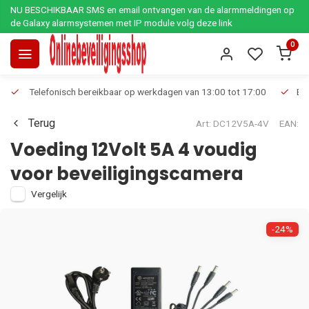
NU BESCHIKBAAR SMS en email ontvangen van de alarmmeldingen op
de Galaxy alarmsystemen met IP module volg deze link
0
Telefonisch bereikbaar op werkdagen van 13:00 tot 17:00
Ee
Terug
Art: DC12V5A-4V
EAN:
Voeding 12Volt 5A 4 voudig
voor beveiligingscamera
Vergelijk
-24%