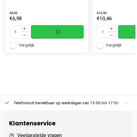
€8,95
€13,95
€6,98
€10,46
Vergelijk
Vergelijk
Telefonisch bereikbaar op werkdagen van 13:00 tot 17:00
Ee
Klantenservice
Veelgestelde vragen