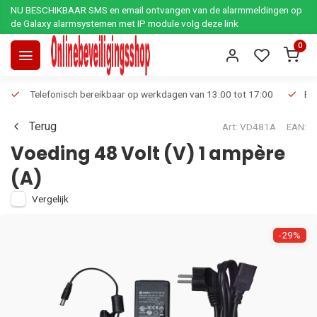
NU BESCHIKBAAR SMS en email ontvangen van de alarmmeldingen op
de Galaxy alarmsystemen met IP module volg deze link
0
Telefonisch bereikbaar op werkdagen van 13:00 tot 17:00
Ee
Terug
Art: VD481A
EAN:
Voeding 48 Volt (V) 1 ampère
(A)
Vergelijk
-29%