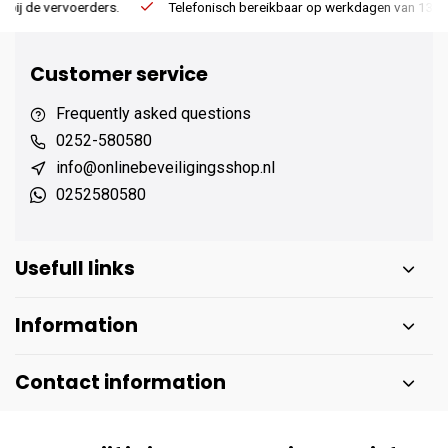
Telefonisch bereikbaar op werkdagen van 13:00 tot 17:00
Ee
Customer service
Frequently asked questions
0252-580580
info@onlinebeveiligingsshop.nl
0252580580
Usefull links
Information
Contact information