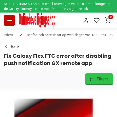
NU BESCHIKBAAR SMS en email ontvangen van de alarmmeldingen op
de Galaxy alarmsystemen met IP module volg deze link
0
Telefonisch bereikbaar op werkdagen van 13:00 tot 17:00
Ee
Back
Fix Galaxy Flex FTC error after disabling
push notification GX remote app
Filters