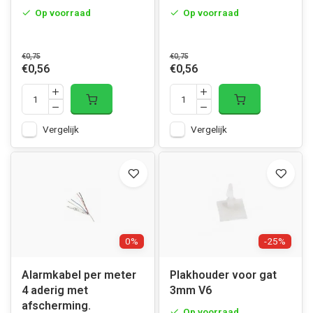
Op voorraad
Op voorraad
€0,75
€0,75
€0,56
€0,56
Vergelijk
Vergelijk
0%
-25%
Alarmkabel per meter
Plakhouder voor gat
4 aderig met
3mm V6
afscherming.
Op voorraad