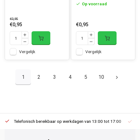
Op voorraad
€0,95
€0,95
€0,95
Vergelijk
Vergelijk
1
2
3
4
5
10
Telefonisch bereikbaar op werkdagen van 13:00 tot 17:00
Ee