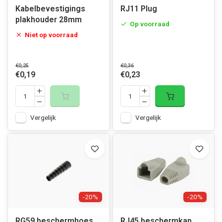
Kabelbevestigings
RJ11 Plug
plakhouder 28mm
Op voorraad
Niet op voorraad
€0,25
€0,36
€0,19
€0,23
Vergelijk
Vergelijk
-20%
-20%
RG59 beschermhoes
RJ45 beschermkap