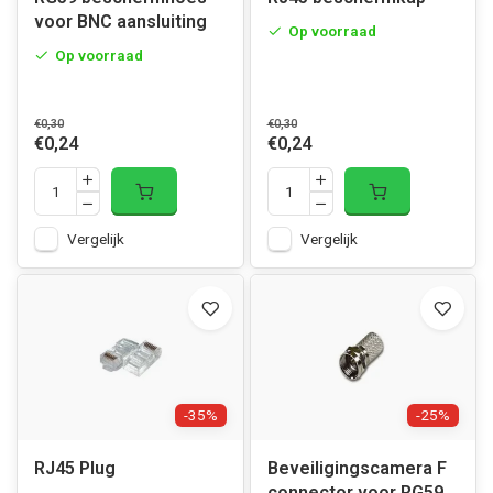
voor BNC aansluiting
Op voorraad
Op voorraad
€0,30
€0,30
€0,24
€0,24
Vergelijk
Vergelijk
-35%
-25%
RJ45 Plug
Beveiligingscamera F
connector voor RG59