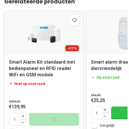
Gerelateerde producten
-41%
Smart Alarm Kit standaard met
Smart alarm draa
bedienpaneel en RFID reader
diervriendelijk
WiFi en GSM module
Op voorraad
Niet op voorraad
€36,00
€25,25
€239,00
€139,95
Vergelijk