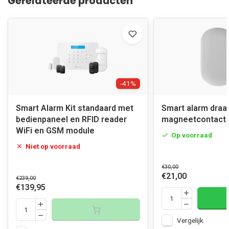
Gerelateerde producten
-41%
Smart Alarm Kit standaard met
Smart alarm draa
bedienpaneel en RFID reader
magneetcontact
WiFi en GSM module
Op voorraad
Niet op voorraad
€30,00
€21,00
€239,00
€139,95
Vergelijk