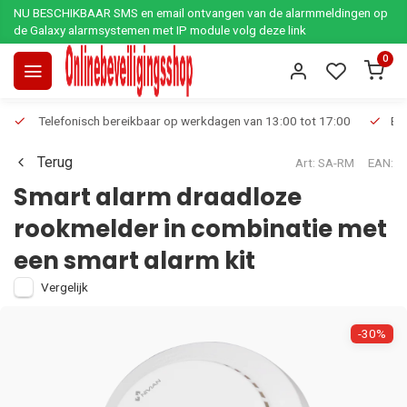
NU BESCHIKBAAR SMS en email ontvangen van de alarmmeldingen op
de Galaxy alarmsystemen met IP module volg deze link
0
Telefonisch bereikbaar op werkdagen van 13:00 tot 17:00
Ee
Terug
Art: SA-RM
EAN:
Smart alarm draadloze
rookmelder in combinatie met
een smart alarm kit
Vergelijk
-30%