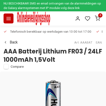
NU BESCHIKBAAR SMS en email ontvangen van de alarmmeldingen op
de Galaxy alarmsystemen met IP module volg deze link
0
Telefonisch bereikbaar op werkdagen van 13:00 tot 17:00
Ee
Back
Art: AAABAT
EAN:
AAA Batterij Lithium FR03 / 24LF
1000mAh 1,5Volt
Compare