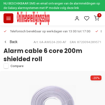
NU BESCHIKBAAR SMS en email ontvangen van de alarmmeldingen op
de Galaxy alarmsystemen met IP module volg deze link
0
Telefonisch bereikbaar op werkdagen van 13:00 tot 17:00
Ee
Back
Art: 6A-AWG24-200-AF
EAN: 8720094289571
Alarm cable 6 core 200m
shielded roll
Compare
-20%