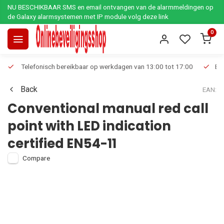
NU BESCHIKBAAR SMS en email ontvangen van de alarmmeldingen op
de Galaxy alarmsystemen met IP module volg deze link
0
Telefonisch bereikbaar op werkdagen van 13:00 tot 17:00
Ee
Back
EAN:
Conventional manual red call
point with LED indication
certified EN54-11
Compare