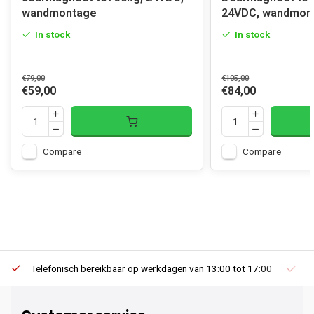
wandmontage
24VDC, wandmon
In stock
In stock
€79,00
€105,00
€59,00
€84,00
Compare
Compare
Telefonisch bereikbaar op werkdagen van 13:00 tot 17:00
Ee