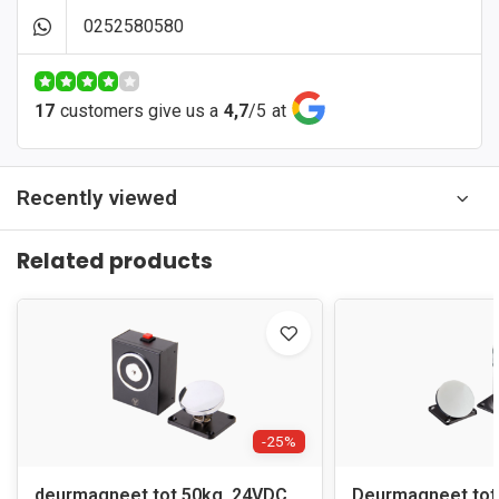
0252580580
17
customers give us a
4,7
/
5
at
Recently viewed
Related products
-25%
deurmagneet tot 50kg, 24VDC,
Deurmagneet tot 