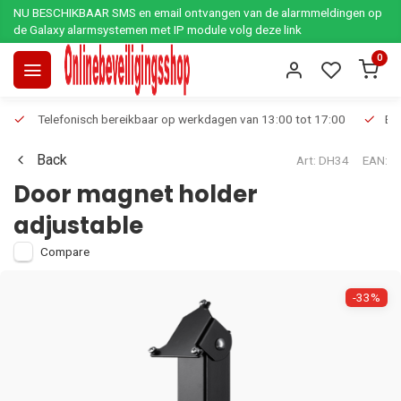
NU BESCHIKBAAR SMS en email ontvangen van de alarmmeldingen op
de Galaxy alarmsystemen met IP module volg deze link
0
Telefonisch bereikbaar op werkdagen van 13:00 tot 17:00
Ee
Back
Art: DH34
EAN:
Door magnet holder
adjustable
Compare
-33%