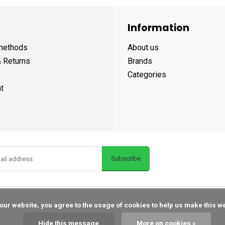
Information
methods
About us
& Returns
Brands
Categories
t
Subscribe
Hide this message
More on cookies »