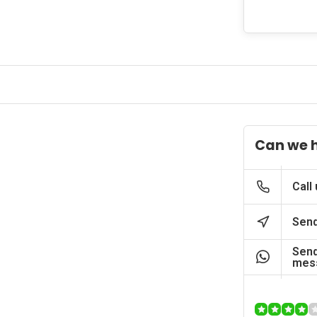
Can we 
Call
Send
Send
mes