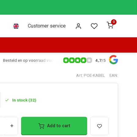
0
Customer service
4,7
/
5
Besteld en op voorraad voor 16:00 dezelfde dag verzonden via PostNL leve
Art: POE-KABEL
EAN:
In stock (32)
+
Add to cart