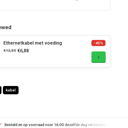
iewed
Ethernetkabel met voeding
-45%
€12,50
€6,88
kabel
Besteld en op voorraad voor 16:00 dezelfde dag verzonden via PostNL lev