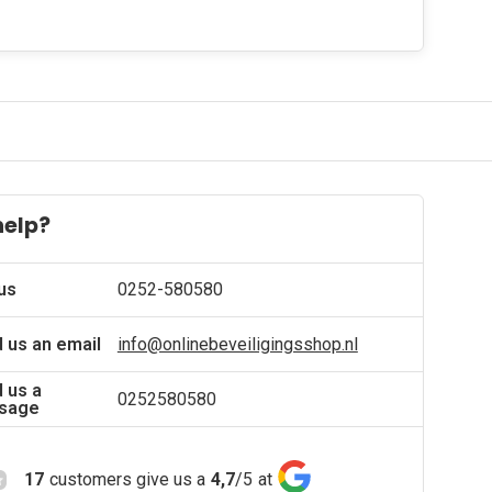
help?
 us
0252-580580
 us an email
info@onlinebeveiligingsshop.nl
 us a
0252580580
sage
17
customers give us a
4,7
/
5
at