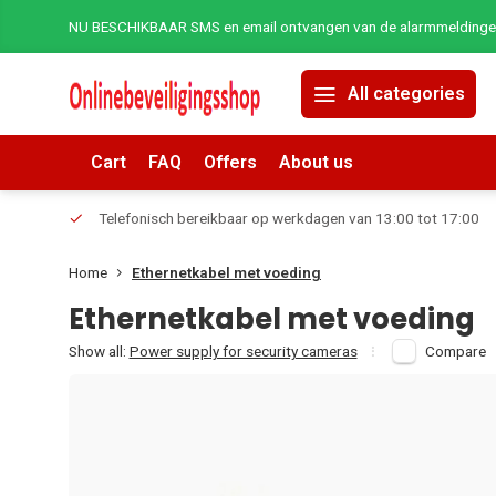
NU BESCHIKBAAR SMS en email ontvangen van de alarmmeldingen 
All categories
Cart
FAQ
Offers
About us
erders.
Telefonisch bereikbaar op werkdagen van 13:00 tot 17:00
Home
Ethernetkabel met voeding
Ethernetkabel met voeding
Show all:
Power supply for security cameras
Compare