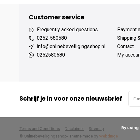
Customer service
Frequently asked questions
Payment 
0252-580580
Shipping 
info@onlinebeveiligingsshop.nl
Contact
0252580580
My accoun
Schrijf je in voor onze nieuwsbrief
      By using our website, you agree to the usage of cookies to help us make this website better.

Terms and Conditions
Disclaimer
Sitemap
© Onlinebeveiligingsshop
- Theme made by
Webdinge