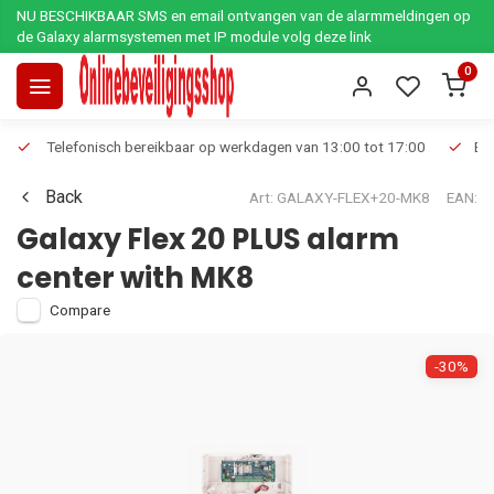
NU BESCHIKBAAR SMS en email ontvangen van de alarmmeldingen op
de Galaxy alarmsystemen met IP module volg deze link
0
Telefonisch bereikbaar op werkdagen van 13:00 tot 17:00
Ee
Back
Art: GALAXY-FLEX+20-MK8
EAN:
Galaxy Flex 20 PLUS alarm
center with MK8
Compare
-30%