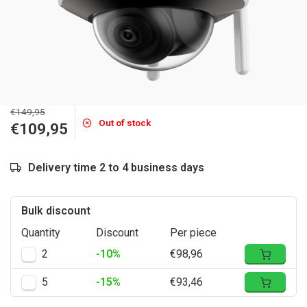
€149,95
Out of stock
€109,95
Delivery time 2 to 4 business days
Bulk discount
Quantity
Discount
Per piece
2
-10%
€98,96
5
-15%
€93,46