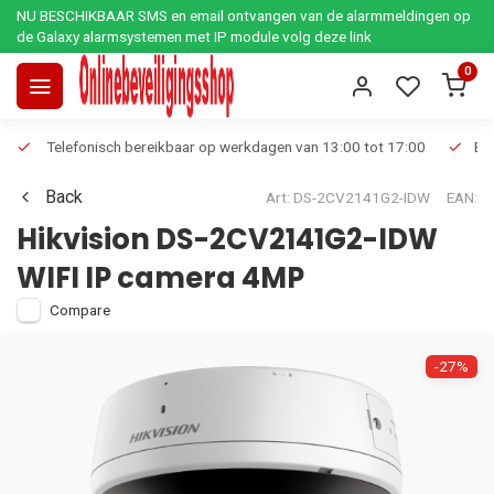
NU BESCHIKBAAR SMS en email ontvangen van de alarmmeldingen op
de Galaxy alarmsystemen met IP module volg deze link
0
Telefonisch bereikbaar op werkdagen van 13:00 tot 17:00
Ee
Back
Art: DS-2CV2141G2-IDW
EAN:
Hikvision DS-2CV2141G2-IDW
WIFI IP camera 4MP
Compare
-27%