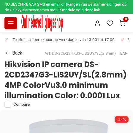
NU BESCHIKBAAR SMS en email ontvangen van de alarmmeldingen op
de Galaxy alarmsystemen met IP module volg deze link
0
Telefonisch bereikbaar op werkdagen van 13:00 tot 17:00
Ee
Back
Art: DS-2CD2347G3-LIS2UY/SL(2.8mm)
EAN:
Hikvision IP camera DS-
2CD2347G3-LIS2UY/SL(2.8mm)
4MP ColorVu3.0 minimum
illumination Color: 0.0001 Lux
Compare
-24%