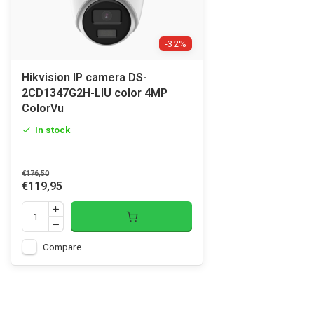
-32%
Hikvision IP camera DS-
2CD1347G2H-LIU color 4MP
ColorVu
In stock
€176,50
€119,95
Compare