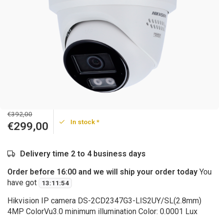
€392,00
In stock *
€299,00
Delivery time 2 to 4 business days
Order before 16:00 and we will ship your order today
You
have got
13
:
11
:
53
Hikvision IP camera DS-2CD2347G3-LIS2UY/SL(2.8mm)
4MP ColorVu3.0 minimum illumination Color: 0.0001 Lux