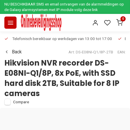
NU BESCHIKBAAR SMS en email ontvangen van de alarmmeldingen op
de Galaxy alarmsystemen met IP module volg deze link
0
Telefonisch bereikbaar op werkdagen van 13:00 tot 17:00
Ee
Back
Art: DS-E08NI-Q1/8P-2TB
EAN:
Hikvision NVR recorder DS-
E08NI-Q1/8P, 8x PoE, with SSD
hard disk 2TB, Suitable for 8 IP
cameras
Compare