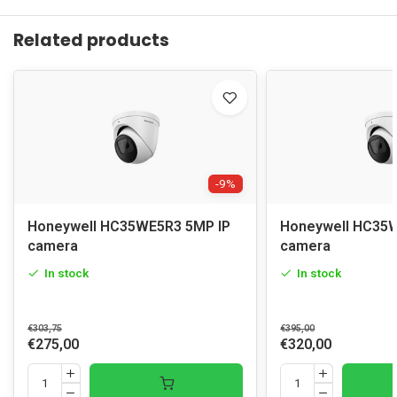
Related products
-9%
Honeywell HC35WE5R3 5MP IP
Honeywell HC35
camera
camera
In stock
In stock
€303,75
€395,00
€275,00
€320,00