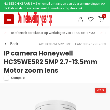
NU BESCHIKBAAR SMS en email ontvangen van de alarmmeldingen op
de Galaxy alarmsystemen met IP module volg deze link
0
Telefonisch bereikbaar op werkdagen van 13:00 tot 17:00
Ee
Back
Art: HC35WE5R2 5MP
EAN: 085267982603
IP camera Honeywell
HC35WE5R2 5MP 2.7-13.5mm
Motor zoom lens
Compare
-21%