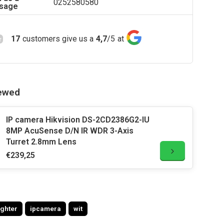
0252580580
sage
17
customers give us a
4,7
/
5
at
iewed
IP camera Hikvision DS-2CD2386G2-IU
8MP AcuSense D/N IR WDR 3-Axis
Turret 2.8mm Lens
€239,25
ighter
ipcamera
wit