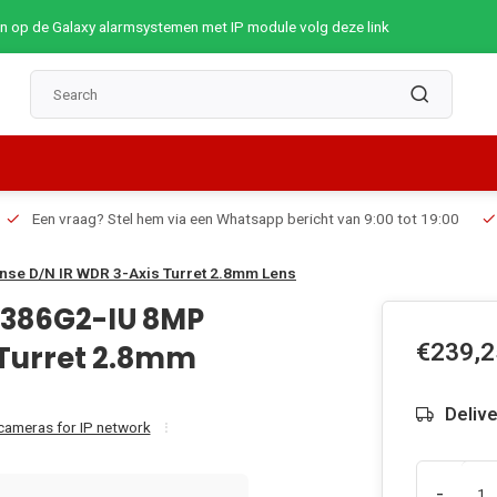
op de Galaxy alarmsystemen met IP module volg deze link
Een vraag? Stel hem via een Whatsapp bericht van 9:00 tot 19:00
se D/N IR WDR 3-Axis Turret 2.8mm Lens
2386G2-IU 8MP
€239,2
 Turret 2.8mm
Deliv
 cameras for IP network
-