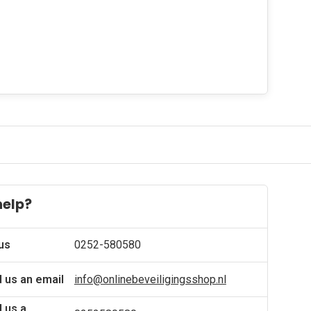
help?
 us
0252-580580
 us an email
info@onlinebeveiligingsshop.nl
 us a