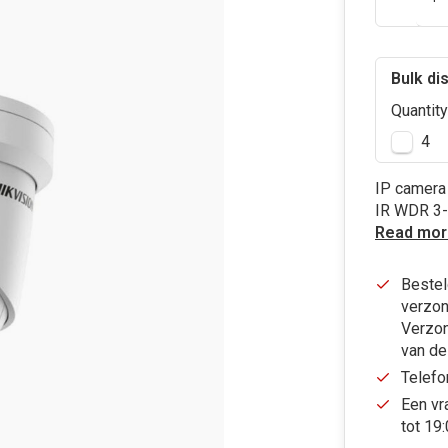
Bulk di
Quantity
4
IP camer
IR WDR 3-
Read mor
Bestel
verzon
Verzon
van de
Telefo
Een vr
tot 19