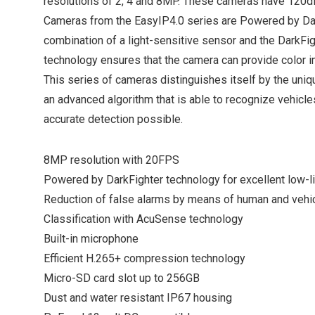
resolutions of 2, 4 and 8MP. These cameras have 120
Cameras from the EasyIP4.0 series are Powered by Dark
combination of a light-sensitive sensor and the DarkFi
technology ensures that the camera can provide color im
This series of cameras distinguishes itself by the uni
an advanced algorithm that is able to recognize vehicl
accurate detection possible.
8MP resolution with 20FPS
Powered by DarkFighter technology for excellent low-l
Reduction of false alarms by means of human and vehi
Classification with AcuSense technology
Built-in microphone
Efficient H.265+ compression technology
Micro-SD card slot up to 256GB
Dust and water resistant IP67 housing