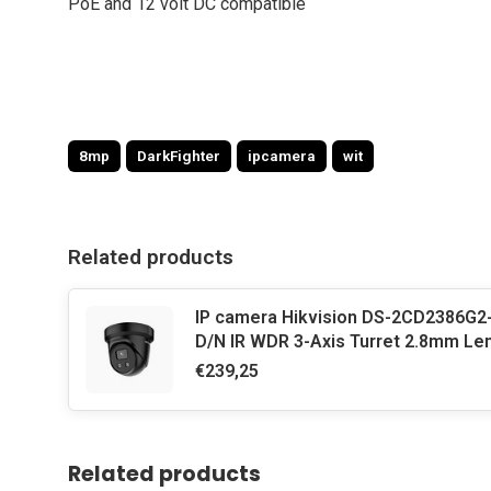
PoE and 12 volt DC compatible
8mp
DarkFighter
ipcamera
wit
Related products
IP camera Hikvision DS-2CD2386G2
D/N IR WDR 3-Axis Turret 2.8mm Le
€239,25
Related products