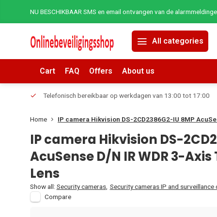
NU BESCHIKBAAR SMS en email ontvangen van de alarmmeldingen 
All categories
Cart
FAQ
Offers
About us
erders.
Telefonisch bereikbaar op werkdagen van 13:00 tot 17:00
Home
IP camera Hikvision DS-2CD2386G2-IU 8MP AcuSen
IP camera Hikvision DS-2CD
AcuSense D/N IR WDR 3-Axis
Lens
Show all:
Security cameras
,
Security cameras IP and surveillance
Compare