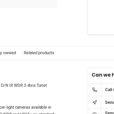
ly viewed
Related products
Can we 
D/N IR WDR 3-Axis Turret
Call
Send
w-light cameras available in
Send