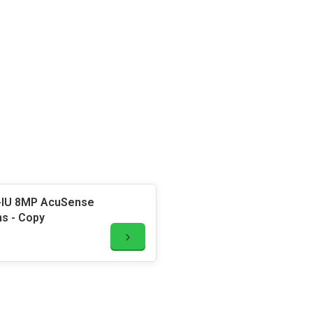
-IU 8MP AcuSense
ns - Copy