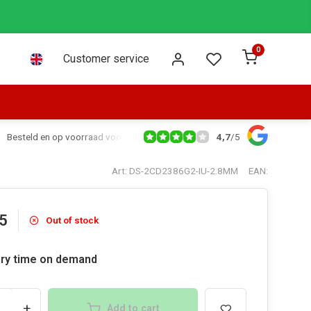
0
Customer service
4,7
/
5
Besteld en op voorraad voor 16:00 dezelfde dag verzonden via PostNL leve
Art: DS-2CD2386G2-IU-2.8MM
EAN:
5
Out of stock
ery time on demand
+
Add to cart