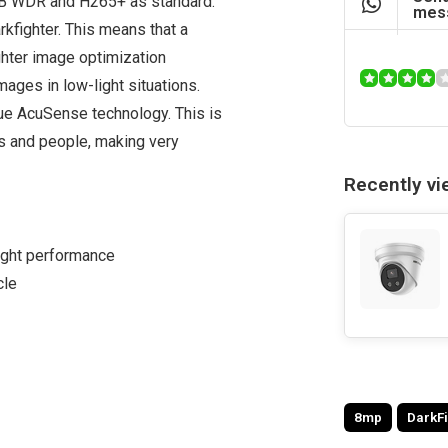
dB WDR and H265+ as standard.
mes
fighter. This means that a
ghter image optimization
ages in low-light situations.
que AcuSense technology. This is
es and people, making very
Recently v
ight performance
cle
8mp
DarkF